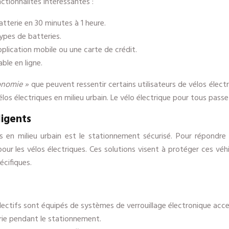
ctionnalités intéressantes :
tterie en 30 minutes à 1 heure.
ypes de batteries.
pplication mobile ou une carte de crédit.
ble en ligne.
tonomie »
que peuvent ressentir certains utilisateurs de vélos électri
élos électriques en milieu urbain. Le vélo électrique pour tous passe
ligents
ques en milieu urbain est le stationnement sécurisé. Pour répond
 les vélos électriques. Ces solutions visent à protéger ces véhic
écifiques.
llectifs sont équipés de systèmes de verrouillage électronique acc
rie pendant le stationnement.