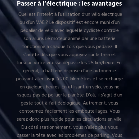
Passer à l’électrique : les avantages
Quel est l’intérêt à l’utilisation d’un vélo électrique
ou d’un VAE ? Le dispositif est encore muni d’un
pédalier de vélo avec lequel le cycliste contrôle
son allure. Le moteur animé par une batterie
fonctionne à chaque fois que vous pédalez. Il
s’arrête dès que vous appuyez sur le frein et
lorsque votre vitesse dépasse les 25 km/heure. En
général, la batterie dispose d’une autonomie
pouvant aller jusqu’à 200 kilomètres et se recharge
en quelques heures. En utilisant un vélo, vous ne
risquez pas de polluer la planète. D’où, il s’agit d’un
geste tout à fait écologique. Autrement, vous
contournez facilement les embouteillages. Vous
serez donc plus rapide pour les circulations en ville.
Du côté stationnement, vous n’allez plus vous
casser la tête avec les problèmes de parking. Vous