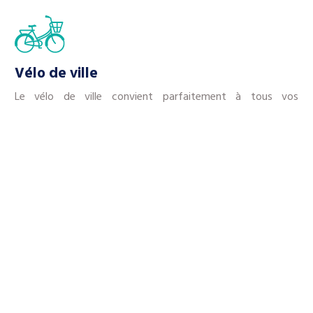
Vélo de ville
Le vélo de ville convient parfaitement à tous vos
déplacements journaliers.
Vélo pliant
C’est un équipement fonctionnel que vous pouvez porter
comme un bagage.