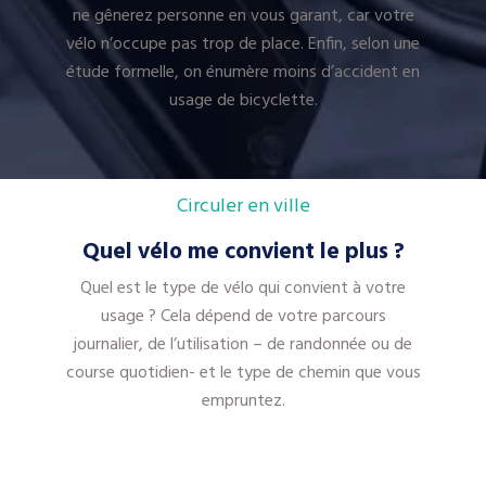
ne gênerez personne en vous garant, car votre
vélo n’occupe pas trop de place. Enfin, selon une
étude formelle, on énumère moins d’accident en
usage de bicyclette.
Circuler en ville
Quel vélo me convient le plus ?
Quel est le type de vélo qui convient à votre
usage ? Cela dépend de votre parcours
journalier, de l’utilisation – de randonnée ou de
course quotidien- et le type de chemin que vous
empruntez.